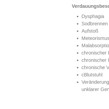
Verdauungsbesc
Dysphagia
Sodbrennen
Aufstoß
Meteorismu
Malabsorpti
chronischer
chronischer 
chronische 
cBlutstuhl
Veränderung
unklarer Ge