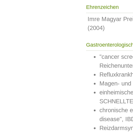
Ehrenzeichen
Imre Magyar Prei
(2004)
Gastroenterologisc
"cancer scr
Reichenunte
Refluxkrankh
Magen- und
einheimische
SCHNELLTE
chronische 
disease", IB
Reizdarmsynd